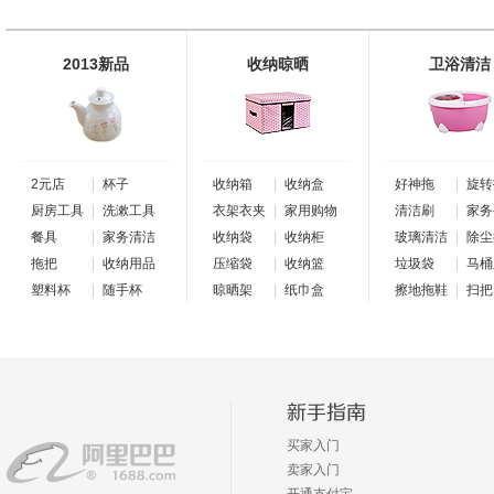
3500
位商友正在参与
3500
位商友正在参与
4.21-7.26
4.21-7.26
2013新品
收纳晾晒
卫浴清洁
2元店
|
杯子
收纳箱
|
收纳盒
好神拖
|
旋转
厨房工具
|
洗漱工具
衣架衣夹
|
家用购物
清洁刷
|
家务
餐具
|
家务清洁
收纳袋
|
收纳柜
玻璃清洁
|
除尘
拖把
|
收纳用品
压缩袋
|
收纳篮
垃圾袋
|
马桶
塑料杯
|
随手杯
晾晒架
|
纸巾盒
擦地拖鞋
|
扫把
买家入门
卖家入门