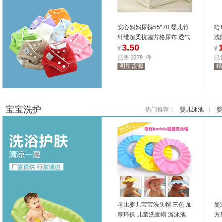
安心妈妈尿裤55*70 婴儿竹
哈
纤维超柔抗菌方格尿布 透气
洗
3.50
尿垫（图）
济
¥
¥
已售
2279
件
已
明星货源
精
28201
位商友正在参与
28201
位商友正在参与
8.27-8.31
8.27-8.31
宝宝洗护
热门推荐：
婴儿泳池
|
考比婴儿宝宝洗头帽 三色 加
曼
厚环保 儿童洗发帽 游泳池
方