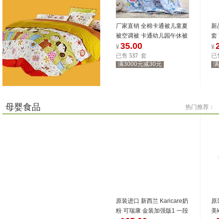
厂家直销 全棉卡通被儿童夏
新
被空调被 卡通幼儿园午休被
套
35.00
午睡被B156
¥
¥
已售
537
套
已
满3000元减30元
满
15498
位商友正在参与
15498
位商友正在参与
8.27-8.31
8.27-8.31
母婴食品
热门推荐：
原装进口 新西兰 Karicare奶
原
粉 可瑞康 金装加强版1 一段
美k