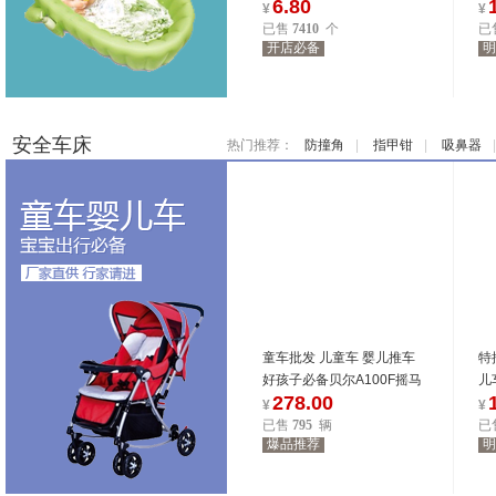
6.80
洗发帽
¥
¥
已售
7410
个
已
开店必备
明
2480
位商友正在参与
2480
位商友正在参与
7.31-8.3
7.31-8.3
安全车床
热门推荐：
防撞角
|
指甲钳
|
吸鼻器
童车批发 儿童车 婴儿推车
特
好孩子必备贝尔A100F摇马
儿
278.00
推车可批零售
宝
¥
¥
已售
795
辆
已
爆品推荐
明