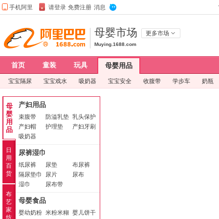
母婴市场
更多市场
Muying.1688.com
首页
童装
玩具
母婴用品
宝宝隔尿
宝宝戏水
吸奶器
宝宝安全
收腹带
学步车
奶瓶
产妇用品
母
婴
束腹带
防溢乳垫
乳头保护
用
产妇帽
护理垫
用品
产妇牙刷
品
吸奶器
日
尿裤湿巾
用
纸尿裤
尿垫
布尿裤
百
货
隔尿垫巾
尿片
尿布
湿巾
尿布带
布
母婴食品
艺
家
婴幼奶粉
米粉米糊
婴儿饼干
纺