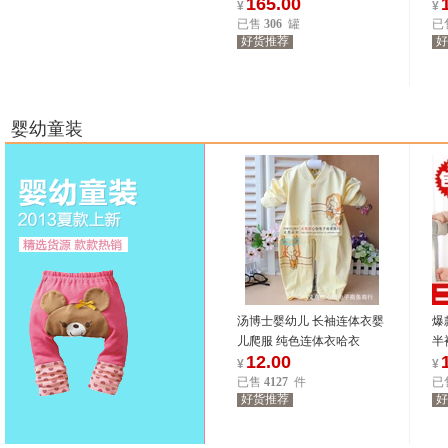
165.00
现货批发
加
¥
¥
已售
306
罐
已
好货推荐
好
15498
位商友正在参与
15498
位商友正在参与
8.27-8.31
8.27-8.31
婴幼童装
汤博士婴幼儿 长袖连体衣婴
爆
儿爬服 纯色连体衣哈衣
半
12.00
1018
春
¥
¥
已售
4127
件
已
好货推荐
好