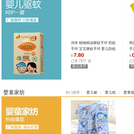
润本 植物精油驱蚊手环 防蚊
韩
手环 宝宝驱蚊手环 婴儿防蚊
手
7.80
手环
价
¥
¥
已售
7177
套
已
爆品推荐
明
3680
位商友正在参与
3680
位商友正在参与
7.31-8.3
7.31-8.3
婴童家纺
热门推荐：
婴儿被
|
婴儿枕
|
婴童