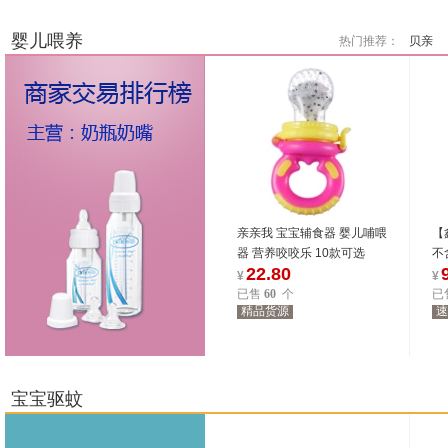
5071
位商友正在参与
5071
位商友正在参与
8.27-8.31
8.27-8.31
婴儿喂养
热门推荐：
贝亲
亲亲我 宝宝辅食器 婴儿哺喂
【
器 营养咬咬乐 10款可选
不
22.80
¥
¥
已售
60
个
已
精品货源
速
3680
位商友正在参与
3680
位商友正在参与
7.31-8.3
7.31-8.3
宝宝驱蚊