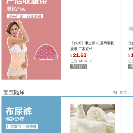
【伙拼】康生缘 松紧网眼收
优
腹带 厂家直销
智
21.60
¥
¥
已售
14104
个
已
店铺促销
明
2330
位商友正在参与
2330
位商友正在参与
8.27-8.31
8.27-8.31
宝宝隔尿
热门推荐：