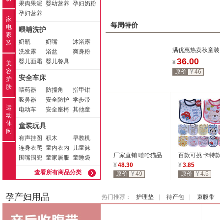
果肉果泥
婴幼营养
孕妇奶粉
孕妇营养
品
家
品
每周特价
电
喂哺洗护
家
奶瓶
奶嘴
沐浴露
装
满优惠热卖秋童装
洗发露
浴盆
爽身粉
婴儿三角哈衣/爬服
36.00
婴儿面霜
婴儿餐具
¥
美
衣5件包 广东产地
容
原价
¥
46
安全车床
护
肤
喂药器
防撞角
指甲钳
吸鼻器
安全防护
学步带
运
电动车
安全座椅
其他童
动
车、婴儿
休
童装玩具
车
闲
有声挂图
积木
早教机
连身衣爬
童内衣内
儿童袜
厂家直销 嘻哈猫品
百款可挑 卡特
服
围嘴围兜
裤
童家居服
童睡袋
牌秋款婴儿造型熊
层儿童防水围嘴
¥
48.30
¥
3.85
罩衣
查看所有商品分类
猫爬服 宝宝哈衣
备口水巾 厂家
原价
¥
49
原价
¥
4.5
专利产品
孕产妇用品
热门推荐：
护理垫
|
待产包
|
束腹带